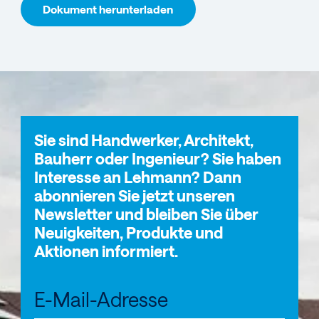
Dokument herunterladen
Sie sind Handwerker, Architekt,
Bauherr oder Ingenieur? Sie haben
Interesse an Lehmann? Dann
abonnieren Sie jetzt unseren
Newsletter und bleiben Sie über
Neuigkeiten, Produkte und
Aktionen informiert.